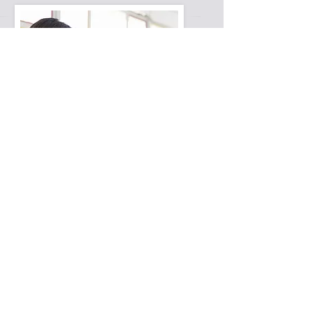
Finding the Right
Support
Obtaining the correct
support and related services
your child requires can feel