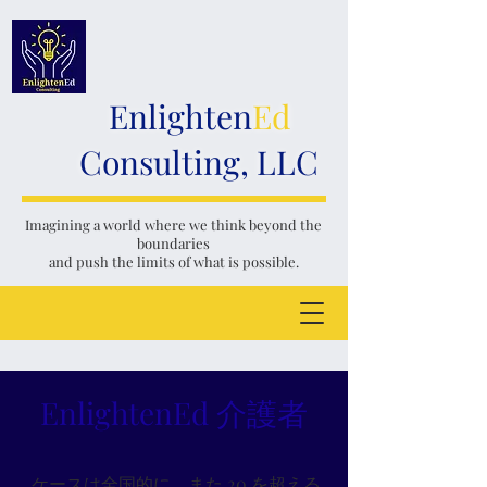
Enlighten
Ed
Consulting, LLC
Imagining a world where we think
beyond the
boundaries
and push the limits of what is possible.
EnlightenEd 介護者
ケースは全国的に、また 20 を超える