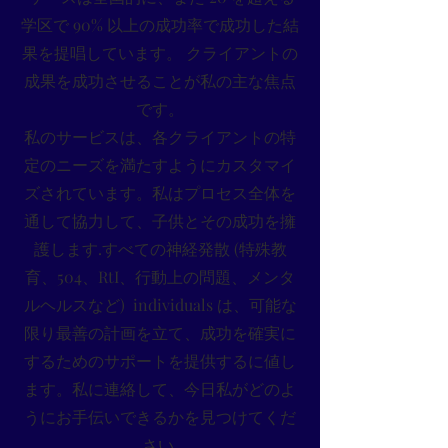
学区で 90% 以上の成功率で成功した結
果を提唱しています。
クライアントの
成果を成功させることが私の主な焦点
です。
私のサービスは、各クライアントの特
定のニーズを満たすようにカスタマイ
ズされています。私はプロセス全体を
通して協力して、子供とその成功を擁
護します.すべての神経発散 (特殊教
育、504、RtI、行動上の問題、メンタ
ルヘルスなど) individuals は、可能な
限り最善の計画を立て、成功を確実に
するためのサポートを提供するに値し
ます。私に連絡して、今日私がどのよ
うにお手伝いできるかを見つけてくだ
さい.